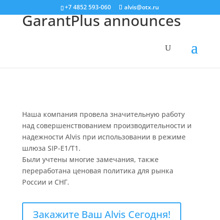
+7 4852 593-060
alvis@otx.ru
GarantPlus announces
Alvis-2.2
by
zavr2008
|
Dec 11, 2012
|
Блог
Наша компания провела значительную работу
над совершенствованием производительности и
надежности Alvis при использовании в режиме
шлюза SIP-E1/T1.
Были учтены многие замечания, также
переработана ценовая политика для рынка
России и СНГ.
Закажите Ваш Alvis Сегодня!