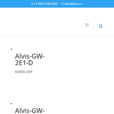
+7 4852 593-060
alvis@otx.ru
Alvis-GW-
2E1-D
65900,00
P
Alvis-GW-